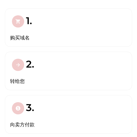
1.
shopping_cart
购买域名
2.
arrow_forward
转给您
3.
paid
向卖方付款