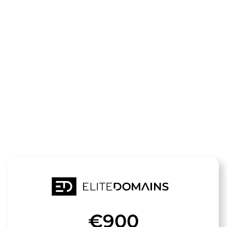
领域
trekking-
urlaub.de
待售
€900